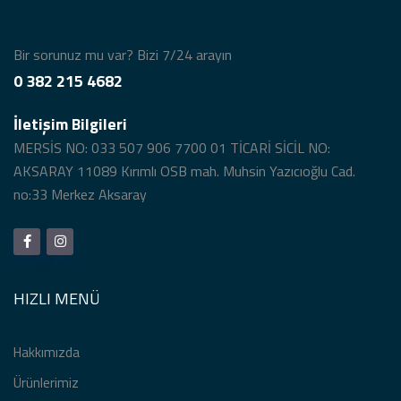
Bir sorunuz mu var? Bizi 7/24 arayın
0 382 215 4682
İletişim Bilgileri
MERSİS NO: 033 507 906 7700 01 TİCARİ SİCİL NO:
AKSARAY 11089 Kırımlı OSB mah. Muhsin Yazıcıoğlu Cad.
no:33 Merkez Aksaray
HIZLI MENÜ
Hakkımızda
Ürünlerimiz