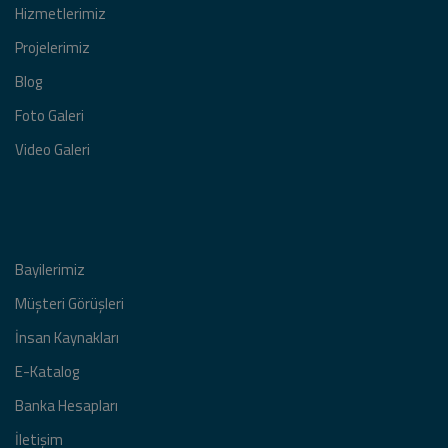
Hizmetlerimiz
Projelerimiz
Blog
Foto Galeri
Video Galeri
Bayilerimiz
Müşteri Görüşleri
İnsan Kaynakları
E-Katalog
Banka Hesapları
İletişim