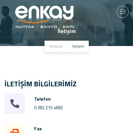
bizim
hacklink
hacklink
backlink
hacklink
hacklink
hacklink
izmir
hacklink
hacklink
hacklink
hacklink
hacklink
hacklink
hacklink
hacklink
cratosroyalbet
onwin
sahabet
tipobet
casibom
jojobet
jojobet
taraftarium24
casibom
taraftarium24
taraftarium24
jojobet
casibom
jojobet
royalbet
jojobet
jojobet
jojobet
jojobet
jojobet
taraftarium24
casibom
jojobet
türk
dizipal
jojobet
hacklink
hacklink
backlink
hacklink
hacklink
hacklink
izmir
hacklink
hacklink
hacklink
hacklink
hacklink
hacklink
hacklink
hacklink
cratosroyalbet
onwin
sahabet
tipobet
casibom
jojobet
jojobet
taraftarium24
casibom
taraftarium24
taraftarium24
jojobet
casibom
jojobet
royalbet
jojobet
jojobet
jojobet
jojobet
jojobet
taraftarium24
casibom
jojobet
türk
dizipal
jojobet
mekan
al
al
al
paneli
web
paneli
satın
paneli
satın
paneli
paneli
giriş
giriş
ifşa
al
al
al
paneli
web
paneli
satın
paneli
satın
paneli
paneli
giriş
giriş
ifşa
çemberleme
ajans
al
al
ajans
al
al
makinası
kurumsal
İletişim
web
dini
Anasayfa
İletişim
chat
İLETİŞİM BİLGİLERİMİZ
Telefon
0 382 215 4682
Fax